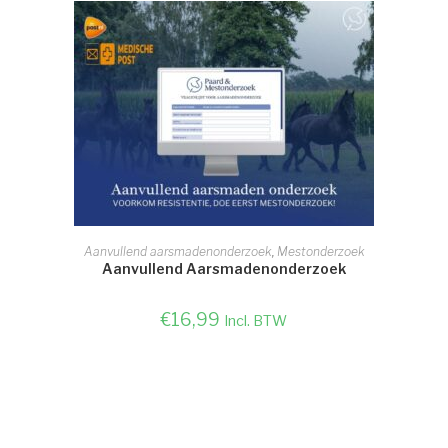
TOEVOEGEN AAN WINKELWAGEN
Aanvullend aarsmadenonderzoek
,
Mestonderzoek
Aanvullend Aarsmadenonderzoek
€
16,99
Incl. BTW