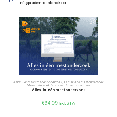
info@paardenmestonderzoek.com
TOEVOEGEN AAN WINKELWAGEN
Aanvullend aarsmadenonderzoek
,
Aanvullend mestonderzoek
,
Mestonderzoek
,
Standaard mestonderzoek
Alles-in-één mestonderzoek
€
84,99
Incl. BTW