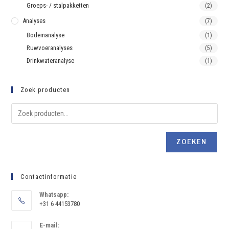
Groeps- / stalpakketten
(2)
Analyses
(7)
Bodemanalyse
(1)
Ruwvoeranalyses
(5)
Drinkwateranalyse
(1)
Zoek producten
ZOEKEN
Contactinformatie
Whatsapp:
+31 6 44153780
E-mail: