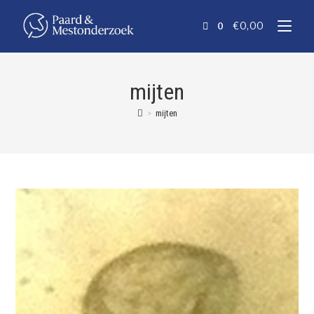
€
0,00
0
mijten
>
mijten