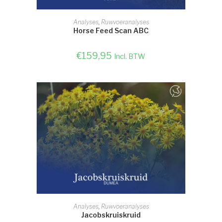
SELECTEER OPTIE
Analyses
,
Ruwvoeranalyses
Horse Feed Scan ABC
€
159,95
Incl. BTW
SELECTEER OPTIE
Analyses
,
Ruwvoeranalyses
Jacobskruiskruid