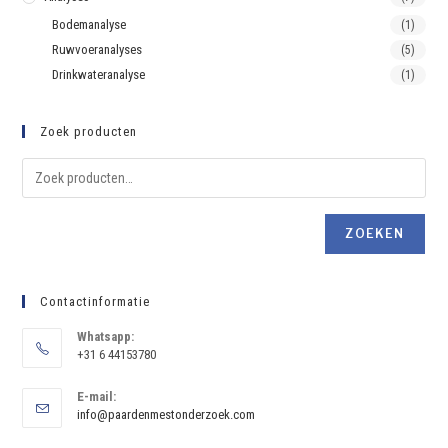
Bodemanalyse
(1)
Ruwvoeranalyses
(5)
Drinkwateranalyse
(1)
Zoek producten
ZOEKEN
Contactinformatie
Whatsapp:
+31 6 44153780
E-mail:
info@paardenmestonderzoek.com