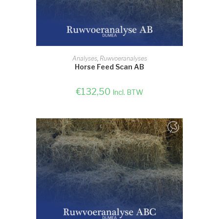
SELECTEER OPTIE
Analyses
,
Ruwvoeranalyses
Horse Feed Scan AB
€
132,50
Incl. BTW