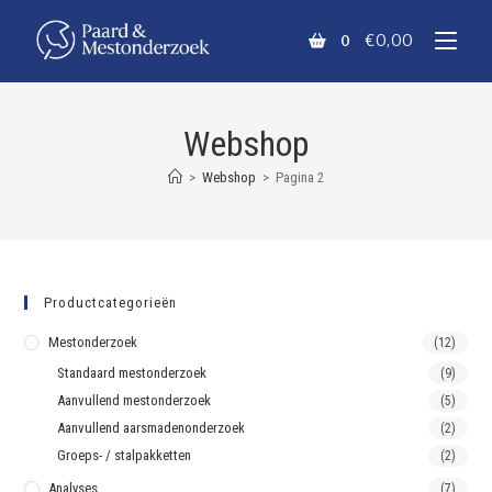
€
0,00
0
Webshop
>
Webshop
>
Pagina 2
Productcategorieën
Mestonderzoek
(12)
Standaard mestonderzoek
(9)
Aanvullend mestonderzoek
(5)
Aanvullend aarsmadenonderzoek
(2)
Groeps- / stalpakketten
(2)
Analyses
(7)