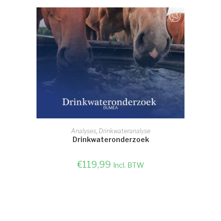
SELECTEER OPTIE
Analyses
,
Drinkwateranalyse
Drinkwateronderzoek
€
119,99
Incl. BTW