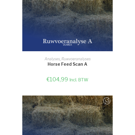
SELECTEER OPTIE
Analyses
,
Ruwvoeranalyses
Horse Feed Scan A
€
104,99
Incl. BTW