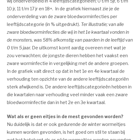
wij onderverdeeld in 4 leeftijdscategorieën; 0 t/m 5jr, 6 t/m
10 jr, 11 t/m 17 jr en 18+. In de grafiek hiernaast zie je de
onderverdeling van de zware bloedworminfecties per
leeftijdscategorie (in % uitgedrukt).
Ter illustratie; van alle
zware bloedworminfecties die wij in het 1e kwartaal vonden in
de monsters, was 58% afkomstig van paarden in de leeftijd van
0 t/m 5 jaar.
De uitkomst komt aardig overeen met wat je
zou verwachten; de jongste dieren hebben het vaakst een
zware worminfectie in vergelijking met de andere groepen.
In de grafiek valt direct op dat in het 1e en 4e kwartaal de
verhouding ten opzichte van de andere leeftijdscategoriën
sterk afwijkend is. De andere leeftijdscategorieën hebben in
die kwartalen naar verhouding veel minder vaak een zware
bloedworminfectie dan in het 2e en 3e kwartaal.
Wat als er geen eitjes in de mest gevonden worden?
Nu duidelijk is dat er ook gedurende de winter wormeitjes
kunnen worden gevonden, is het goed om stil te staan bij
wat het betekent als er géén wormeitjes worden gevonden.