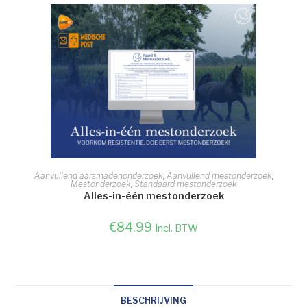
TOEVOEGEN AAN WINKELWAGEN
Aanvullend aarsmadenonderzoek
,
Aanvullend mestonderzoek
,
Mestonderzoek
,
Standaard mestonderzoek
Alles-in-één mestonderzoek
€
84,99
Incl. BTW
BESCHRIJVING