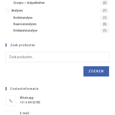
Groeps- / stalpakketten
(2)
Analyses
(7)
Bodemanalyse
(1)
Ruwvoeranalyses
(5)
Drinkwateranalyse
(1)
Zoek producten
ZOEKEN
Contactinformatie
Whatsapp:
+31 6 44153780
E-mail: