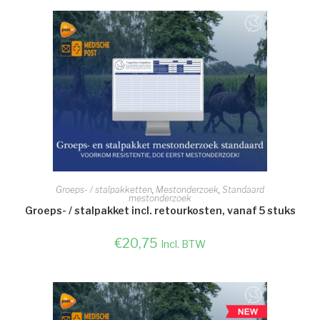
TOEVOEGEN AAN WINKELWAGEN
Groeps- / stalpakketten
,
Mestonderzoek
,
Standaard
mestonderzoek
Groeps- / stalpakket incl. retourkosten, vanaf 5 stuks
€
20,75
Incl. BTW