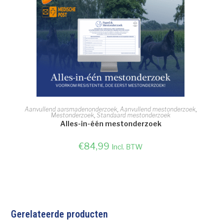
TOEVOEGEN AAN WINKELWAGEN
Aanvullend aarsmadenonderzoek
,
Aanvullend mestonderzoek
,
Mestonderzoek
,
Standaard mestonderzoek
Alles-in-één mestonderzoek
€
84,99
Incl. BTW
Gerelateerde producten