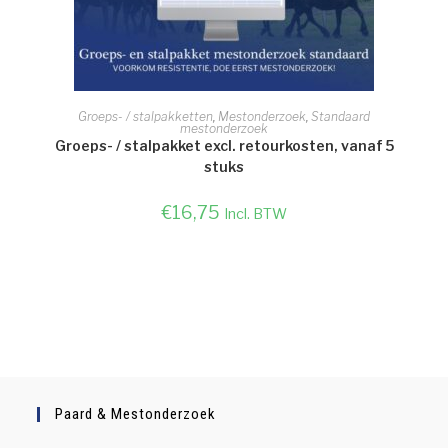
TOEVOEGEN AAN WINKELWAGEN
Groeps- / stalpakketten
,
Mestonderzoek
,
Standaard
mestonderzoek
Groeps- / stalpakket excl. retourkosten, vanaf 5
stuks
€
16,75
Incl. BTW
Paard & Mestonderzoek