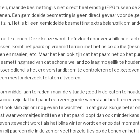
en, maar de besmetting is niet direct heel ernstig (EPG tussen de 
enen. Een gemiddelde besmetting is geen direct gevaar voor de gez
it zijn. Het is bij een gemiddelde besmetting extra belangrijk om a
oe te dienen. Deze keuze wordt beïnvloed door verschillende facto
 lossen, komt het paard op vreemd terrein met het risico op (her)b
n en maaien, etc. Maar het kan ook zijn dat het paard net op het p
esmettinggraad van dat schone weiland zo laag mogelijk te houde
 toegediend is het erg verstandig om te controleren of de gegeven
 een mestonderzoek te laten uitvoeren.
ntwormmiddel aan te raden, maar de situatie goed in de gaten te 
nnen zijn dat het paard een zeer goede weerstand heeft en er verm
et ook slim zijn om nog even te wachten. In dat geval kun je beter 
st waar wormeitjes inzitten en het paard loopt dan ook minder ka
g even gewacht wordt als het bijna winter wordt en er op dat mome
 bij paarden die in de zomer veel horzeleitjes op de benen en het li