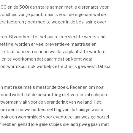
200 en de 500) dan sta je samen met je dierenarts voor
ondheid van je paard, maar is voor de eigenaar wel de
ndere factoren goed mee te wegen in de beslissing over
ren. Bijvoorbeeld of het paard een slechte weerstand
esmetting, worden er veel preventieve maatregelen
unt staat naar een schone weide verplaatst te worden.
n en te voorkomen dat daar mest op komt waar
 ontwormkuur ook werkelijk effectief is geweest. Dit kun
houden met regelmatig mestonderzoek. Redenen om nog
oed wordt dat de besmetting niet verder zal oplopen.
ontwormen vlak voor de verandering van weiland. Het
ns om een nieuwe herbesmetting van de huidige weide
nt ook een wormmiddel voor eventueel aanwezige horzel
jf hebben gehad (die gele stipjes die lastig weggaan met