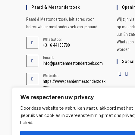
Paard & Mestonderzoek
Openin
Paard & Mestonderzoek, hét adres voor
Wij zijn v
betrouwbaar mestonderzoek van je paard.
op maandag
uur. En za
WhatsApp:
Whatsapp z
+31 6 44153780
worden.
Email:
Social
info@paardenmestonderzoek.com
Website:
https://www.paardenmestonderzoek.
com
We respecteren uw privacy
Door deze website te gebruiken gaat u akkoord met het
gebruik van cookies in overeenstemming met ons privac
beleid.