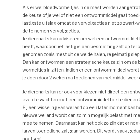
Als er wel bloedwormeitjes in de mest worden aangetroff
de keuze of je wel of niet een ontwormmiddel gaat toedi
lastigste uitslag omdat de vervolgacties niet zo zwart-w
de te nemen vervolgacties.
Je dierenarts kan adviseren om wel een ontwormmiddel t
heeft, waardoor het lastig is een besmetting zelf op te
genomen zoals mest uit de weide halen, regelmatig slepe
Dan kan ontwormen een strategische keuze zijn om de b
wormeitjes in zitten. Indien er een ontwormmiddel wordt
je doen door 2 weken na toedienen van het middel weer
Je dierenarts kan er ook voor kiezen niet direct een o
even te wachten met een ontwommiddel toe te dienen ku
Bij een wisseling van weiland op een later moment kan h
nieuwe weiland wordt dan zo min mogelijk belast met me
mee te nemen. Daarnaast kan het ook zo zijn dat er no
larven toegediend zal gaan worden. Dit wordt vaak gedaan
poetsen).