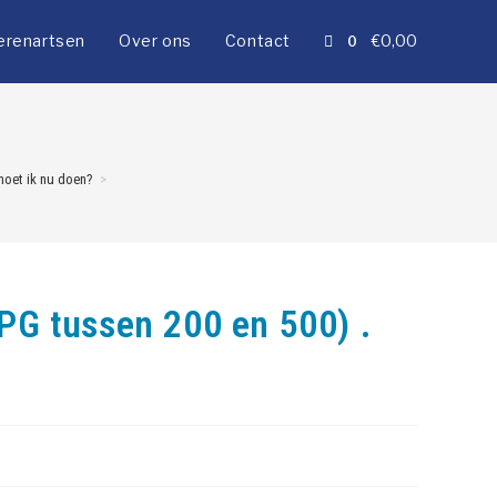
erenartsen
Over ons
Contact
€
0,00
0
moet ik nu doen?
>
PG tussen 200 en 500) .