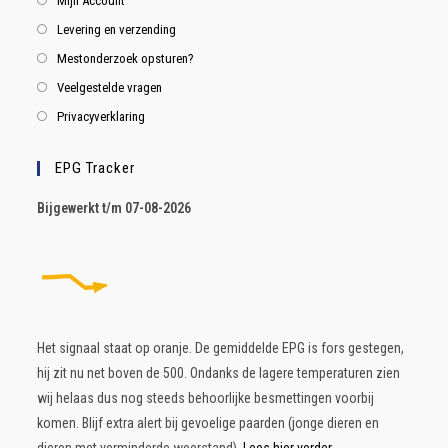
Mijn Account
Levering en verzending
Mestonderzoek opsturen?
Veelgestelde vragen
Privacyverklaring
EPG Tracker
B
ijgewerkt t/m 07-08-2026
Het signaal staat op oranje. De gemiddelde EPG is fors gestegen,
hij zit nu net boven de 500. Ondanks de lagere temperaturen zien
wij helaas dus nog steeds behoorlijke besmettingen voorbij
komen. Blijf extra alert bij gevoelige paarden (jonge dieren en
dieren met verminderde weerstand)
Lees hier verder