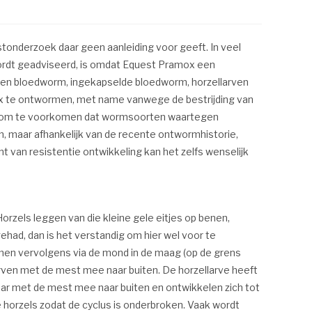
tonderzoek daar geen aanleiding voor geeft. In veel
ordt geadviseerd, is omdat Equest Pramox een
sen bloedworm, ingekapselde bloedworm, horzellarven
ox te ontwormen, met name vanwege de bestrijding van
ek, om te voorkomen dat wormsoorten waartegen
n, maar afhankelijk van de recente ontwormhistorie,
 van resistentie ontwikkeling kan het zelfs wenselijk
Horzels leggen van die kleine gele eitjes op benen,
gehad, dan is het verstandig om hier wel voor te
komen vervolgens via de mond in de maag (op de grens
 larven met de mest mee naar buiten. De horzellarve heeft
jaar met de mest mee naar buiten en ontwikkelen zich tot
 horzels zodat de cyclus is onderbroken. Vaak wordt