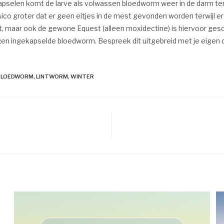
apselen komt de larve als volwassen bloedworm weer in de darm ter
t risico groter dat er geen eitjes in de mest gevonden worden terwij
 maar ook de gewone Equest (alleen moxidectine) is hiervoor geschi
gen ingekapselde bloedworm. Bespreek dit uitgebreid met je eigen d
 BLOEDWORM
,
LINTWORM
,
WINTER