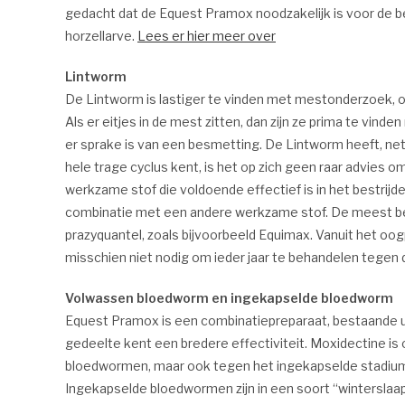
gedacht dat de Equest Pramox noodzakelijk is voor de bes
horzellarve.
Lees er hier meer over
Lintworm
De Lintworm is lastiger te vinden met mestonderzoek, om
Als er eitjes in de mest zitten, dan zijn ze prima te vi
er sprake is van een besmetting. De Lintworm heeft, net 
hele trage cyclus kent, is het op zich geen raar advies 
werkzame stof die voldoende effectief is in het bestrijde
combinatie met een andere werkzame stof. De meest bek
prazyquantel, zoals bijvoorbeeld Equimax. Vanuit het oogp
misschien niet nodig om ieder jaar te behandelen tegen 
Volwassen bloedworm en ingekapselde bloedworm
Equest Pramox is een combinatiepreparaat, bestaande ui
gedeelte kent een bredere effectiviteit. Moxidectine is
bloedwormen, maar ook tegen het ingekapselde stadium
Ingekapselde bloedwormen zijn in een soort “winterslaa