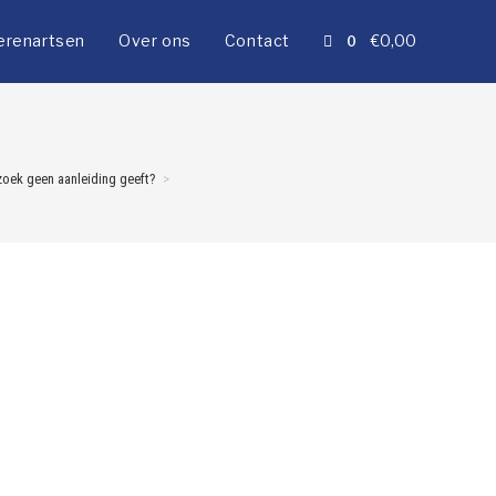
erenartsen
Over ons
Contact
€
0,00
0
zoek geen aanleiding geeft?
>