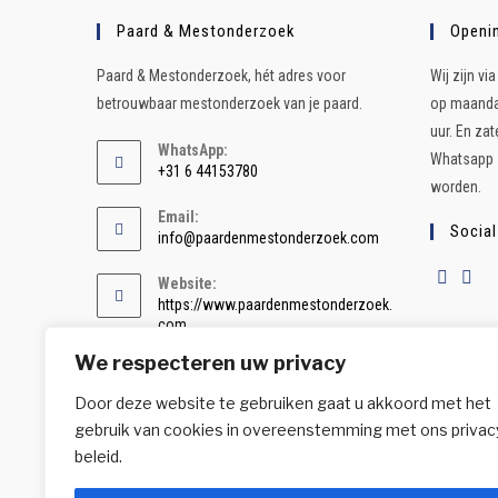
Paard & Mestonderzoek
Openin
Paard & Mestonderzoek, hét adres voor
Wij zijn v
betrouwbaar mestonderzoek van je paard.
op maandag
uur. En za
WhatsApp:
Whatsapp z
+31 6 44153780
worden.
Email:
Social
info@paardenmestonderzoek.com
Website:
https://www.paardenmestonderzoek.
com
We respecteren uw privacy
Door deze website te gebruiken gaat u akkoord met het
gebruik van cookies in overeenstemming met ons privac
beleid.