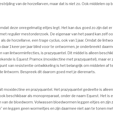
trijding van de horzellarven, maar dat is niet zo. Ook middelen op
dat deze onregelmatig eitjes legt. Het kan dus goed zo zijn dat er 
nden met regulier mestonderzoek. De eigenaar van het paard kan zelf 
als de horzellarve, een trage cyclus, ook van 1 jaar. Omdat de lint
om daar 1 keer per jaar blind voor te ontwormen, je onderbreekt daa
n van lintworminfecties, is prazyquantel. Dit middel is alleen beschi
ende is Equest Pramox (moxidectine met prazyquantel), maar er z
unt van resistentie ontwikkeling is het belangrijk om middelen af te 
de lintworm. Bespreek dit daarom goed met je dierenarts.
t moxidectine en prazyquantel. Het prazyquantel gedeelte is alle
 ook beschikbaar als monopreparaat, onder de naam Equest. Het is ef
 van de bloedworm. Volwassen bloedwormen leggen eitjes en zijn
p” en leggen geen wormeitjes en zijn daarmee niet aan te tonen m