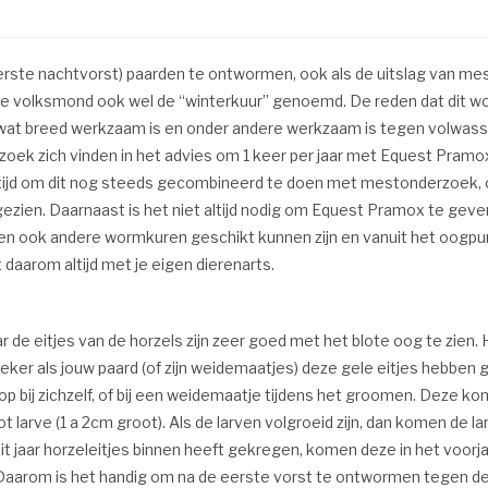
erste nachtvorst) paarden te ontwormen, ook als de uitslag van mes
e volksmond ook wel de “winterkuur” genoemd. De reden dat dit w
 wat breed werkzaam is en onder andere werkzaam is tegen volwas
oek zich vinden in het advies om 1 keer per jaar met Equest Pram
l altijd om dit nog steeds gecombineerd te doen met mestonderzo
ezien. Daarnaast is het niet altijd nodig om Equest Pramox te geve
n ook andere wormkuren geschikt kunnen zijn en vanuit het oogpunt
daarom altijd met je eigen dierenarts.
de eitjes van de horzels zijn zeer goed met het blote oog te zien. 
 Zeker als jouw paard (of zijn weidemaatjes) deze gele eitjes hebben 
 op bij zichzelf, of bij een weidemaatje tijdens het groomen. Deze 
tot larve (1 a 2cm groot). Als de larven volgroeid zijn, dan komen de
dit jaar horzeleitjes binnen heeft gekregen, komen deze in het voor
. Daarom is het handig om na de eerste vorst te ontwormen tegen de