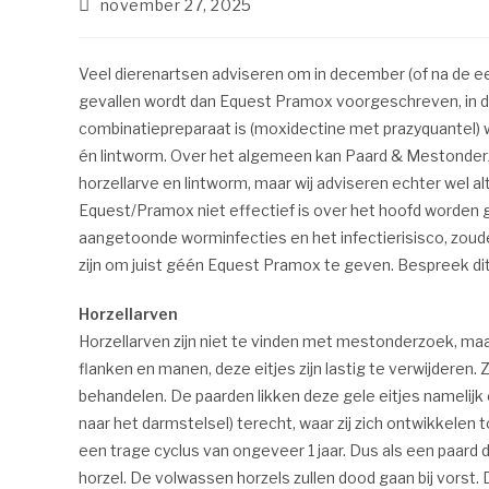
november 27, 2025
Veel dierenartsen adviseren om in december (of na de e
gevallen wordt dan Equest Pramox voorgeschreven, in d
combinatiepreparaat is (moxidectine met prazyquantel)
én lintworm. Over het algemeen kan Paard & Mestonderz
horzellarve en lintworm, maar wij adviseren echter we
Equest/Pramox niet effectief is over het hoofd worden g
aangetoonde worminfecties en het infectierisisco, zoude
zijn om juist géén Equest Pramox te geven. Bespreek dit 
Horzellarven
Horzellarven zijn niet te vinden met mestonderzoek, maar 
flanken en manen, deze eitjes zijn lastig te verwijderen.
behandelen. De paarden likken deze gele eitjes namelijk
naar het darmstelsel) terecht, waar zij zich ontwikkelen 
een trage cyclus van ongeveer 1 jaar. Dus als een paard 
horzel. De volwassen horzels zullen dood gaan bij vorst