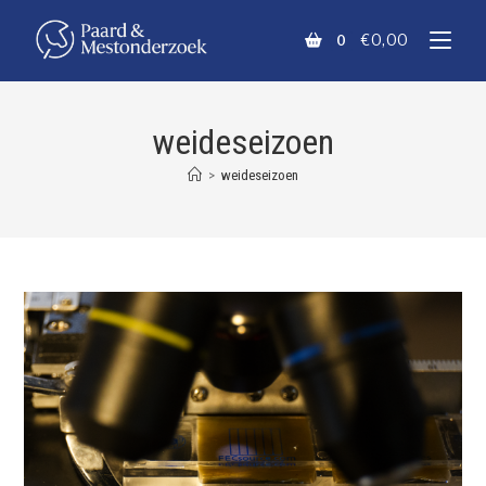
€
0,00
0
weideseizoen
>
weideseizoen