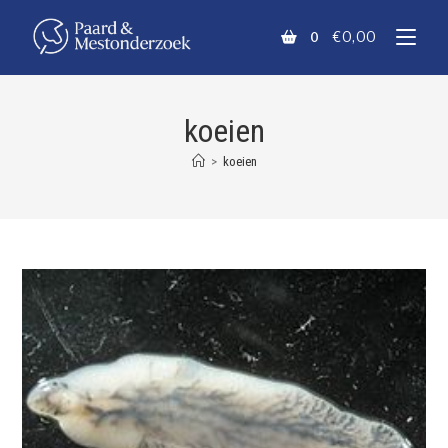
€
0,00
0
koeien
>
koeien