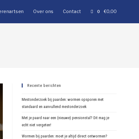
erenartsen
Over ons
Contact
€
0,00
0
Recente berichten
Mestonderzoek bij paarden: wormen opsporen met
standaard en aanvullend mestonderzoek
Met je paard naar een (nieuwe) pensionstal? Dit mag je
echt niet vergeten!
Wormen bij paarden: moet je altijd direct ontwormen?