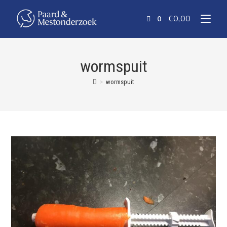
€
0,00
0
wormspuit
>
wormspuit