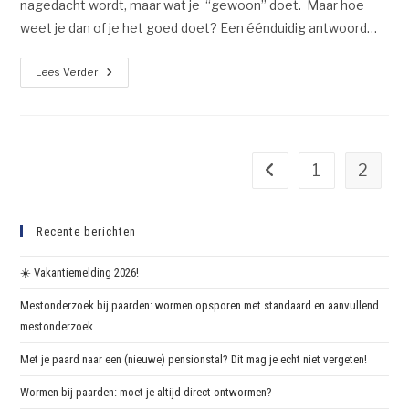
nagedacht wordt, maar wat je “gewoon” doet. Maar hoe
weet je dan of je het goed doet? Een éénduidig antwoord…
Lees Verder
1
2
Recente berichten
☀️ Vakantiemelding 2026!
Mestonderzoek bij paarden: wormen opsporen met standaard en aanvullend
mestonderzoek
Met je paard naar een (nieuwe) pensionstal? Dit mag je echt niet vergeten!
Wormen bij paarden: moet je altijd direct ontwormen?